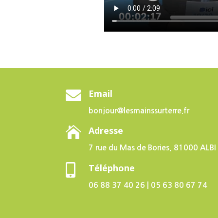

Email
bonjour@lesmainssurterre.fr

Adresse
7 rue du Mas de Bories, 81000 ALBI

Téléphone
06 88 37 40 26 | 05 63 80 67 74