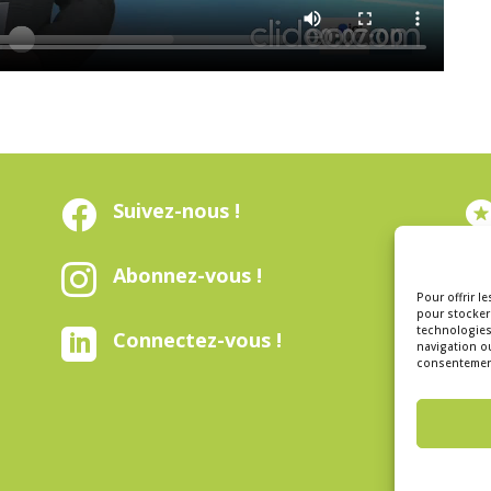

Suivez-nous !

Abonnez-vous !
Pour offrir l
pour stocker 
technologies

Connectez-vous !
navigation ou
consentement 