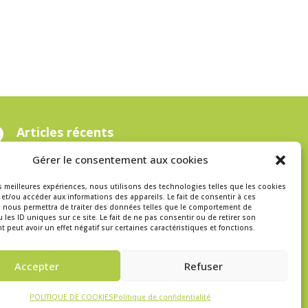

Articles récents
Gérer le consentement aux cookies
es meilleures expériences, nous utilisons des technologies telles que les cookies
et/ou accéder aux informations des appareils. Le fait de consentir à ces
DES ÉTABLISSEMENTS
 nous permettra de traiter des données telles que le comportement de
DE SANTÉ ENGAGÉS !
 les ID uniques sur ce site. Le fait de ne pas consentir ou de retirer son
peut avoir un effet négatif sur certaines caractéristiques et fonctions.
Accepter
Refuser
POLITIQUE DE COOKIES
Politique de confidentialité