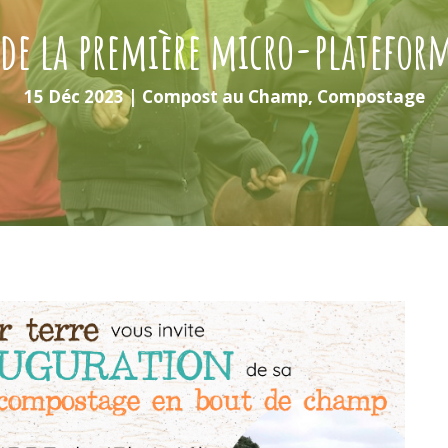
de la première micro-plateform
15 Déc 2023
|
Compost au Champ
,
Compostage